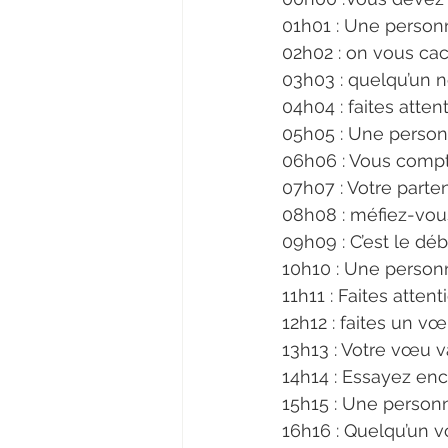
01h01 : Une perso
02h02 : on vous ca
03h03 : quelqu’un 
04h04 : faites atten
05h05 : Une perso
06h06 : Vous comp
07h07 : Votre parte
08h08 : méfiez-vou
09h09 : C’est le dé
10h10 : Une perso
11h11 : Faites atten
12h12 : faites un v
13h13 : Votre vœu v
14h14 : Essayez en
15h15 : Une person
16h16 : Quelqu’un 