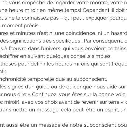
en ne vous empêche de regarder votre montre, votre ré
 une heure miroir en même temps! Cependant, il doit 
us ne la connaissez pas – qui peut expliquer pourqu
e moment précis.
es et minutes n’est ni une coïncidence, ni un hasard
es significations très spécifiques . Par conséquent, e
 à l’œuvre dans l’univers, qui vous envoient certain
hiffrer en suivant quelques conseils simples.
pothèses pour définir les heures miroirs qui sont fréq
t :
 synchronicité temporelle due au subconscient.
des signes d’un guide ou de quiconque nous aide sur
r nous dire « Continuez, vous êtes sur la bonne voie, 
c miroir), avec vos choix avant de revenir sur terre «
transmettre un message: cela peut-être un esprit, un
nt aussi être un message de notre subconscient pou