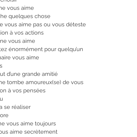
nne vous aime
che quelques chose
ne vous aime pas ou vous déteste
tion à vos actions 
nne vous aime
tez énormément pour quelqu’un
naire vous aime
s
but d’une grande amitié
nne tombe amoureux(se) de vous
tion à vos pensées 
œu
a se réaliser
core
ne vous aime toujours
vous aime secrètement