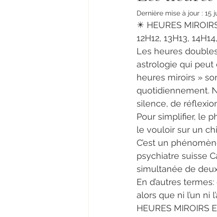
Dernière mise à jour :
15 j
✴️ HEURES MIROIRS
12H12, 13H13, 14H14
Les heures doubles 
astrologie qui peu
heures miroirs » so
quotidiennement. N
silence, de réflexio
Pour simplifier, le 
le vouloir sur un c
C’est un phénomène 
psychiatre suisse C
simultanée de deux 
En d’autres termes
alors que ni l’un ni 
HEURES MIROIRS 