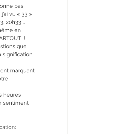
ionne pas 
’ai vu « 33 » 
3, 20h33 … 
 même en 
PARTOUT !!
stions que 
signification 
ement marquant 
tre 
s heures 
un sentiment 
cation: