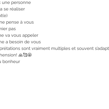
ec une personne
a se réaliser
t(e)
nne pense à vous
emier pas
ne va vous appeler
ne a besoin de vous
rprétations sont vraiment multiples et souvent s’adapt
hension! 🙏🥰🤩
u bonheur