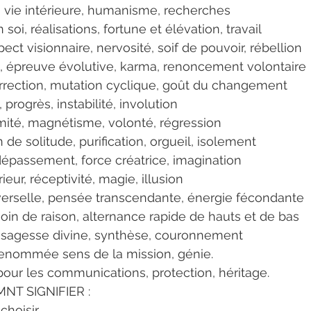
 vie intérieure, humanisme, recherches
soi, réalisations, fortune et élévation, travail
pect visionnaire, nervosité, soif de pouvoir, rébellion
e, épreuve évolutive, karma, renoncement volontaire
urrection, mutation cyclique, goût du changement
rogrès, instabilité, involution
timité, magnétisme, volonté, régression
n de solitude, purification, orgueil, isolement
dépassement, force créatrice, imagination
eur, réceptivité, magie, illusion
iverselle, pensée transcendante, énergie fécondante
soin de raison, alternance rapide de hauts et de bas
l, sagesse divine, synthèse, couronnement
 renommée sens de la mission, génie.
 pour les communications, protection, héritage.
NT SIGNIFIER :
choisir