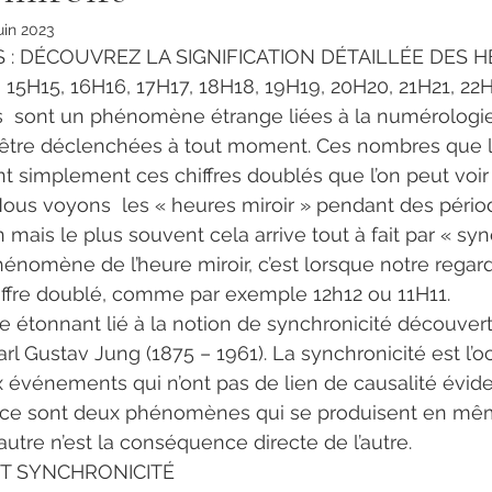
uin 2023
 : DÉCOUVREZ LA SIGNIFICATION DÉTAILLÉE DES HE
, 15H15, 16H16, 17H17, 18H18, 19H19, 20H20, 21H21, 22H
 sont un phénomène étrange liées à la numérologie e
t être déclenchées à tout moment. Ces nombres que l’
nt simplement ces chiffres doublés que l’on peut voir
ous voyons  les « heures miroir » pendant des pério
n mais le plus souvent cela arrive tout à fait par « syn
phénomène de l’heure miroir, c’est lorsque notre regar
hiffre doublé, comme par exemple 12h12 ou 11H11.
étonnant lié à la notion de synchronicité découvert
arl Gustav Jung (1875 – 1961). La synchronicité est l’
événements qui n’ont pas de lien de causalité évide
: ce sont deux phénomènes qui se produisent en mê
l’autre n’est la conséquence directe de l’autre.
ET SYNCHRONICITÉ