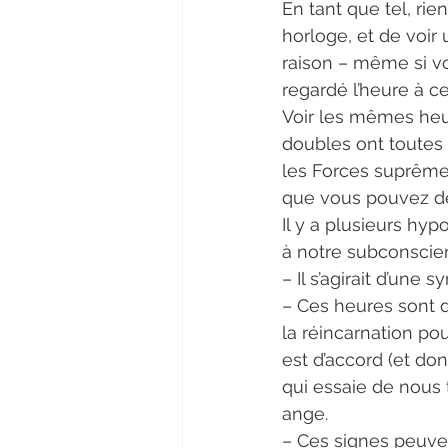
En tant que tel, ri
horloge, et de voir
raison – même si vo
regardé l’heure à c
Voir les mêmes heur
doubles ont toutes d
les Forces suprêmes
que vous pouvez déc
Il y a plusieurs hy
à notre subconscien
– Il s’agirait d’une
– Ces heures sont 
la réincarnation pou
est d’accord (et don
qui essaie de nous 
ange.
– Ces signes peuve