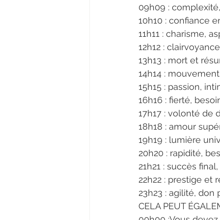
09h09 : complexité,
10h10 : confiance en 
11h11 : charisme, as
12h12 : clairvoyanc
13h13 : mort et rés
14h14 : mouvement, p
15h15 : passion, in
16h16 : fierté, besoi
17h17 : volonté de 
18h18 : amour supéri
19h19 : lumière un
20h20 : rapidité, be
21h21 : succès fina
22h22 : prestige et
23h23 : agilité, don
CELA PEUT ÉGALEM
00h00 :Vous devez 