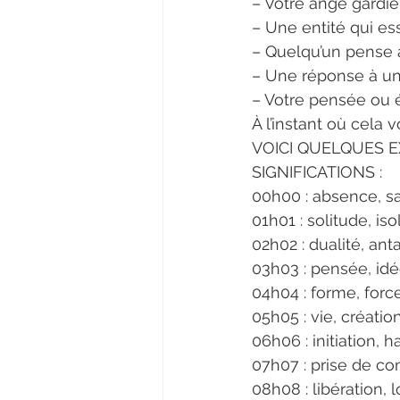
– Votre ange gardi
– Une entité qui ess
– Quelqu’un pense 
– Une réponse à une
– Votre pensée ou é
À l’instant où cela
VOICI QUELQUES E
SIGNIFICATIONS :
00h00 : absence, sac
01h01 : solitude, is
02h02 : dualité, an
03h03 : pensée, id
04h04 : forme, forc
05h05 : vie, créatio
06h06 : initiation, 
07h07 : prise de con
08h08 : libération, l