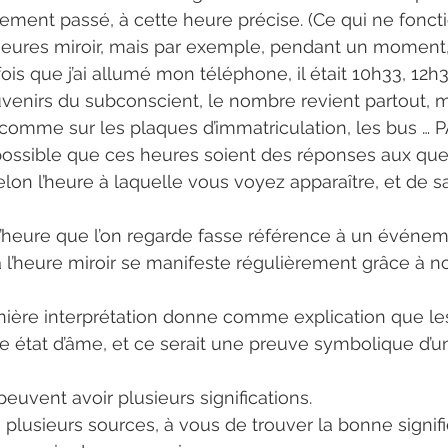
ment passé, à cette heure précise. (Ce qui ne fonct
eures miroir, mais par exemple, pendant un moment, j
ois que j’ai allumé mon téléphone, il était 10h33, 12h3
uvenirs du subconscient, le nombre revient partout,
comme sur les plaques d’immatriculation, les bus … 
 possible que ces heures soient des réponses aux que
on l’heure à laquelle vous voyez apparaître, et de sa 
e l’heure que l’on regarde fasse référence à un évén
a l’heure miroir se manifeste régulièrement grâce à no
ernière interprétation donne comme explication que le
tre état d’âme, et ce serait une preuve symbolique d’
euvent avoir plusieurs significations.
 plusieurs sources, à vous de trouver la bonne signifi