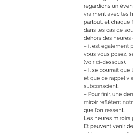
regardions un événe
vraiment avec les h
partout, et chaque f
dans les cas de so
dehors des heures 
– il est également
vous vous posez, sel
(voir ci-dessous).
– Il se pourrait qu
et que ce rappel vi
subconscient.
– Pour finir, une d
miroir reflètent no
que l’on ressent.
Les heures miroirs p
Et peuvent venir de