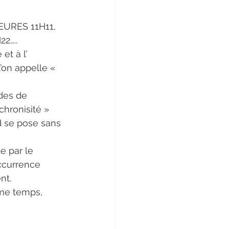
URES 11H11, 
22…..
t à l’ 
on appelle « 
 
des de 
chronisité » 
d se pose sans 
e par le 
occurrence 
nt.
me temps, 