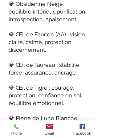
💎 Obsidienne Neige : 
équilibre intérieur, purification, 
introspection, apaisement.
💎 Œil de Faucon (AA) : vision 
claire, calme, protection, 
discernement.
💎 Œil de Taureau : stabilité, 
force, assurance, ancrage.
💎 Œil de Tigre : courage, 
protection, confiance en soi, 
équilibre émotionnel.
💎 Pierre de Lune Blanche 
(AA) : intuition, sensibilité, 
équilibre émotionnel, douceur.
Phone
Email
Facebook