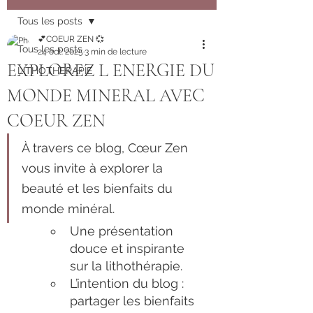
Tous les posts
💕COEUR ZEN 💞
Tous les posts
24 oct. 2025
3 min de lecture
EXPLOREZ L ENERGIE DU
LITHOTHERAPIE
MONDE MINERAL AVEC
COEUR ZEN
À travers ce blog, Cœur Zen 
vous invite à explorer la 
beauté et les bienfaits du 
monde minéral.
Une présentation 
douce et inspirante 
sur la lithothérapie.
L’intention du blog : 
partager les bienfaits 