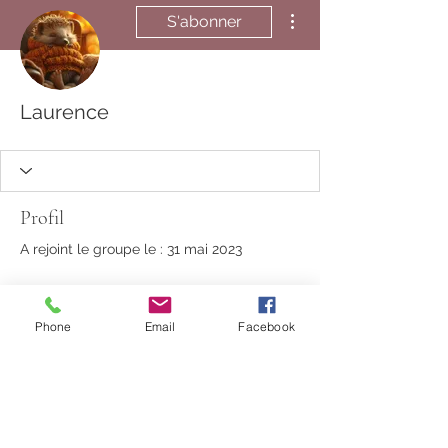
Plus d'actions
S'abonner
Laurence
Profil
A rejoint le groupe le : 31 mai 2023
Phone
Email
Facebook
Aucune information
Lorsque ce membre ajoutera des
informations sur lui-même, vous les
verrez ici.