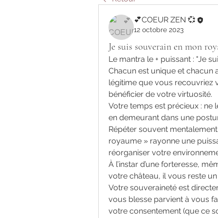
💕COEUR ZEN 💞
12 octobre 2023
Je suis souverain en mon ro
Le mantra le + puissant : "Je 
Chacun est unique et chacun a un
légitime que vous recouvriez v
bénéficier de votre virtuosité. 
Votre temps est précieux : ne l
en demeurant dans une postur
Répéter souvent mentalement l
royaume » rayonne une puissan
réorganiser votre environneme
À l’instar d’une forteresse, mê
votre château, il vous reste un 
Votre souveraineté est directem
vous blesse parvient à vous fa
votre consentement (que ce so