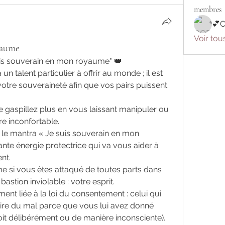
membres
💕
Voir tou
yaume
suis souverain en mon royaume" 👑
 talent particulier à offrir au monde ; il est 
otre souveraineté afin que vos pairs puissent 
e gaspillez plus en vous laissant manipuler ou 
e inconfortable.
e mantra « Je suis souverain en mon 
te énergie protectrice qui va vous aider à 
nt.
me si vous êtes attaqué de toutes parts dans 
bastion inviolable : votre esprit. 
ent liée à la loi du consentement : celui qui 
ire du mal parce que vous lui avez donné 
it délibérément ou de manière inconsciente). 