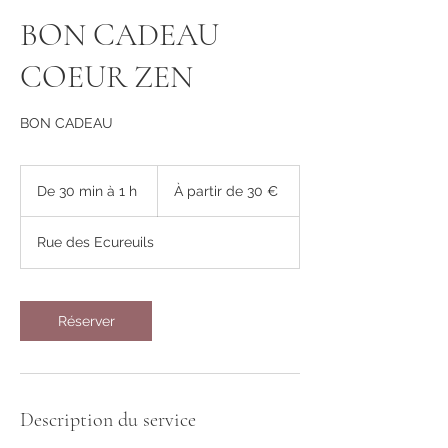
BON CADEAU
COEUR ZEN
BON CADEAU
À
partir
De 30 min à 1 h
D
À partir de 30 €
de
30
e
euros
3
Rue des Ecureuils
0
m
i
n
Réserver
à
1
Description du service