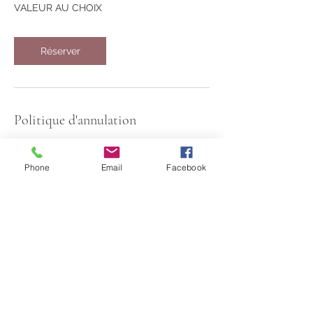
VALEUR AU CHOIX
Réserver
Politique d'annulation
Toutes annulations doient être informée
dans les 48 heures. Si ce délai est passé,
Phone
Email
Facebook
la séance vous sera facturée.Merci de
votre compréhension
Coordonnées
Rue des Ecureuils 11, Thuin, Belgique
0478/44.00.68
coeurzen76@gmail.com