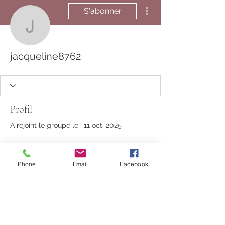
Plus d'actions
S'abonner
jacqueline8762
jacqueline8762
Profil
A rejoint le groupe le : 11 oct. 2025
Phone
Email
Facebook
Aucune information
Lorsque ce membre ajoutera des
informations sur lui-même, vous les
verrez ici.