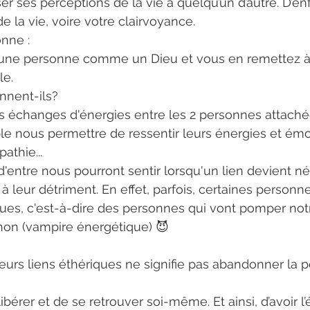
er ses perceptions de la vie à quelqu’un d’autre. D’en
e la vie, voire votre clairvoyance.
nne :
 une personne comme un Dieu et vous en remettez à 
le.
nnent-ils?
s échanges d'énergies entre les 2 personnes attachées
e nous permettre de ressentir leurs énergies et émo
athie...
d'entre nous pourront sentir lorsqu'un lien devient né
 à leur détriment. En effet, parfois, certaines personn
ues, c'est-à-dire des personnes qui vont pomper not
on (vampire énergétique) 😈
urs liens éthériques ne signifie pas abandonner la p
bérer et de se retrouver soi-même. Et ainsi, d’avoir l’