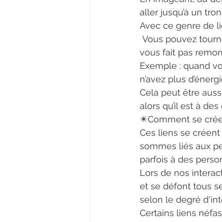
aller jusqu’à un tron
Avec ce genre de lie
 Vous pouvez tourner à la caféine, cela ne vous fera pas remonter. Le sommeil ne 
vous fait pas remon
Exemple : quand vo
n’avez plus d’énergi
Cela peut être aussi
alors qu’il est à de
✴️Comment se créen
Ces liens se créent
sommes liés aux pe
parfois à des person
Lors de nos interac
et se défont tous s
selon le degré d'int
Certains liens néfa