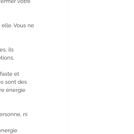
fermer votre 
elle. Vous ne 
, ils 
tions, 
faste et 
es sont des 
re énergie 
ersonne, ni 
énergie 