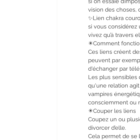
si on essaie d’impos
vision des choses, d
✨Lien chakra couro
si vous considérez
vivez qu’à travers el
✴️Comment fonctio
Ces liens créent de
peuvent par exempl
d'échanger par télép
Les plus sensibles 
qu'une relation agit
vampires énergétiq
consciemment ou n
✴️Couper les liens
Coupez un ou plusie
divorcer d’elle.
Cela permet de se li