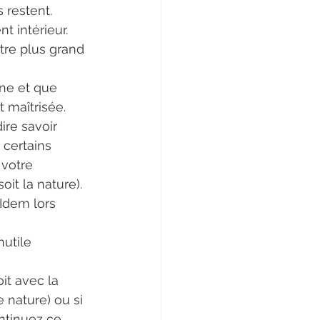
 restent.
 intérieur.
tre plus grand 
t maîtrisée.
ire savoir 
 certains 
votre 
it la nature).
 Idem lors 
utile 
it avec la 
nature) ou si 
ntinuez ce 