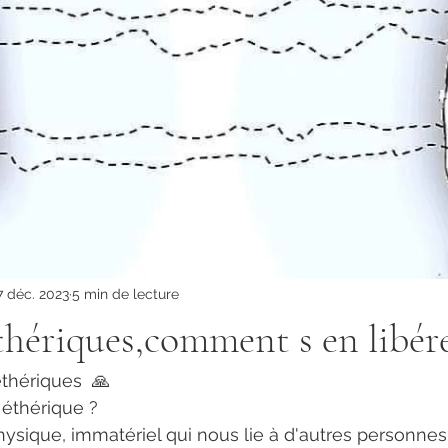
7 déc. 2023
5 min de lecture
éthériques,comment s en libér
éthériques  🙏
 éthérique ?
hysique, immatériel qui nous lie à d'autres personnes