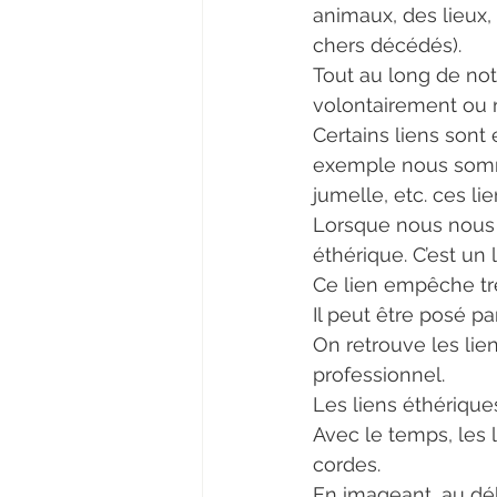
animaux, des lieux,
chers décédés).
Tout au long de no
volontairement ou 
Certains liens sont 
exemple nous somme
jumelle, etc. ces li
Lorsque nous nous a
éthérique. C’est un l
Ce lien empêche trè
Il peut être posé p
On retrouve les lien
professionnel.
Les liens éthérique
Avec le temps, les 
cordes.
En imageant, au déb