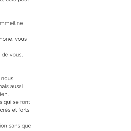
hone, vous 
é de vous, 
 nous 
ais aussi 
ien.
 qui se font 
rés et forts 
tion sans que 