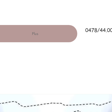
0478/44.0
Plus