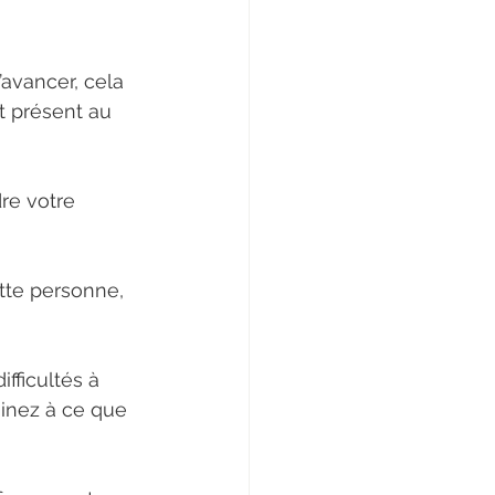
avancer, cela 
t présent au 
re votre 
tte personne, 
fficultés à 
minez à ce que 