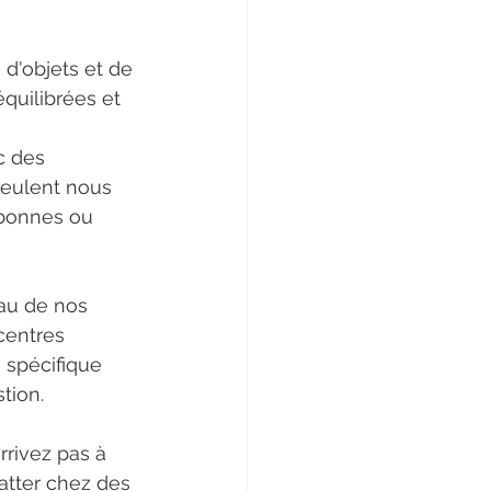
d'objets et de 
quilibrées et 
c des 
veulent nous 
 bonnes ou 
au de nos 
centres 
 spécifique 
tion.
rivez pas à 
tter chez des 