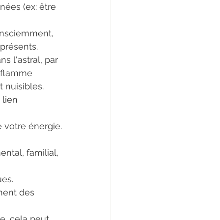
nées (ex: être 
onsciemment, 
présents. 
s l'astral, par 
 flamme 
 nuisibles.
lien 
 votre énergie.
tal, familial, 
ues.
nent des 
e, cela peut 