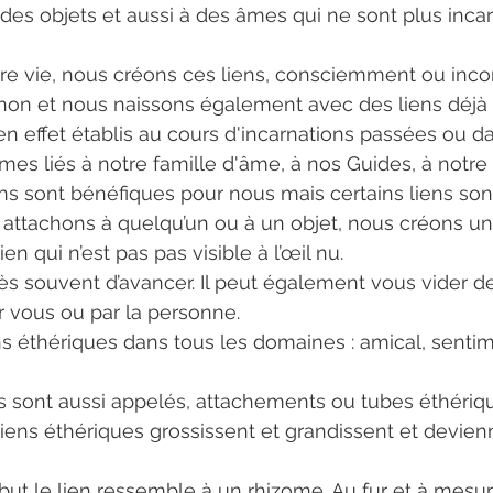
 des objets et aussi à des âmes qui ne sont plus incar
tre vie, nous créons ces liens, consciemment ou inc
non et nous naissons également avec des liens déjà 
en effet établis au cours d'incarnations passées ou dan
s liés à notre famille d'âme, à nos Guides, à notre
ens sont bénéfiques pour nous mais certains liens sont
ttachons à quelqu’un ou à un objet, nous créons un 
ien qui n’est pas pas visible à l’œil nu.
s souvent d’avancer. Il peut également vous vider de
ar vous ou par la personne.
s éthériques dans tous les domaines : amical, sentimen
s sont aussi appelés, attachements ou tubes éthériq
liens éthériques grossissent et grandissent et devien
ut le lien ressemble à un rhizome. Au fur et à mesur