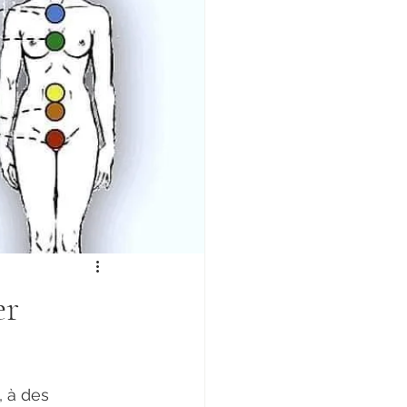
er
, à des 