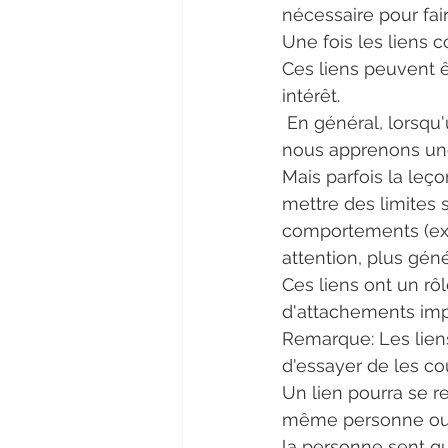
nécessaire pour fai
Une fois les liens
Ces liens peuvent ê
intérêt.
 En général, lorsqu'une situation karmique se présente avec une personne et que 
nous apprenons une 
Mais parfois la leç
mettre des limites 
comportements (ex:
attention, plus géné
Ces liens ont un rôl
d'attachements impl
Remarque: Les liens
d'essayer de les co
Un lien pourra se re
même personne ou a
la personne sent qu