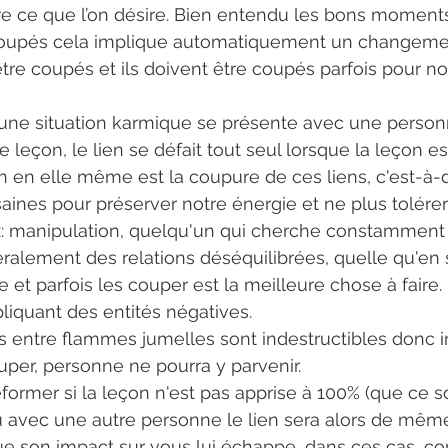
re ce que l’on désire. Bien entendu les bons moments
 coupés cela implique automatiquement un changement
tre coupés et ils doivent être coupés parfois pour no
leçon, le lien se défait tout seul lorsque la leçon es
on en elle même est la coupure de ces liens, c'est-à-d
saines pour préserver notre énergie et ne plus tolérer
 manipulation, quelqu'un qui cherche constamment 
ralement des relations déséquilibrées, quelle qu'en so
e et parfois les couper est la meilleure chose à faire.
iquant des entités négatives.
 entre flammes jumelles sont indestructibles donc in
uper, personne ne pourra y parvenir.
former si la leçon n'est pas apprise à 100% (que ce so
vec une autre personne le lien sera alors de même 
e son impact sur vous lui échappe, dans ces cas, co