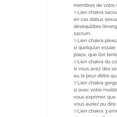
membres de votre fa
✨Lien chakra sacru
en cas d’abus sexu
déséquilibre l’énerg
sacrum.
✨Lien chakra plexus
si quelqu’un essaie
place, que l’on tent
✨Lien chakra du cœ
si vous avez des se
ou la peur d’être qu
✨Lien chakra gorge
si avec votre moitié
vous exprimer, que 
vous auriez pu dire.
✨Lien chakra 3 eme 