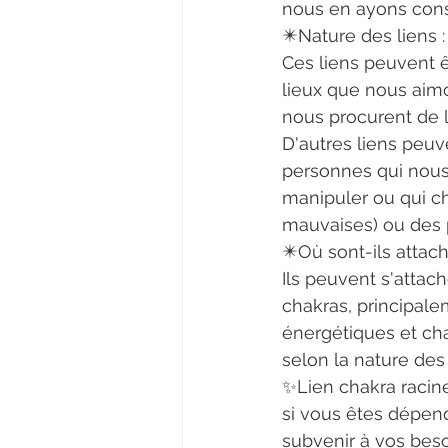
nous en ayons con
✴️Nature des liens :
Ces liens peuvent ê
lieux que nous aimo
nous procurent de la
D'autres liens peuv
personnes qui nous 
manipuler ou qui ch
mauvaises) ou des 
✴️Où sont-ils attac
Ils peuvent s'attac
chakras, principale
énergétiques et ch
selon la nature des 
✨Lien chakra racine
si vous êtes dépend
subvenir à vos bes