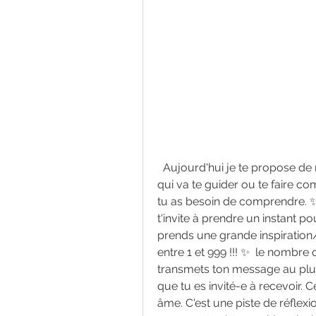
  Aujourd'hui je te propose de recevoir un message, un message pour toi et 
qui va te guider ou te faire co
tu as besoin de comprendre. ✨ 
t'invite à prendre un instant po
prends une grande inspiration/e
entre 1 et 999 !!! ✨  le nombre q
transmets ton message au plus
que tu es invité-e à recevoir. 
âme. C'est une piste de réflex