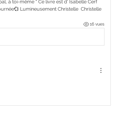
l, à toi-même " Ce livre est d' Isabelle Cerf 
ournée💞 Lumineusement Christelle  Christelle 
16 vues