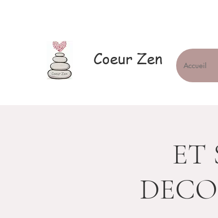
Coeur Zen
Accueil
ET 
DECO